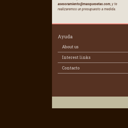
asesoramiento@masquesetas.com
, y te
realizaremos un presupuesto a medida.
Ayuda
About us
Interest links
Contacto