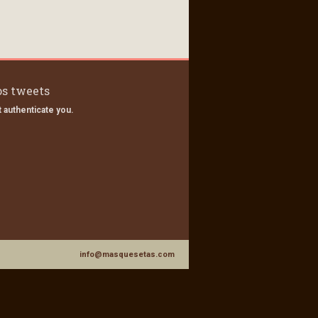
s tweets
 authenticate you.
info@masquesetas.com