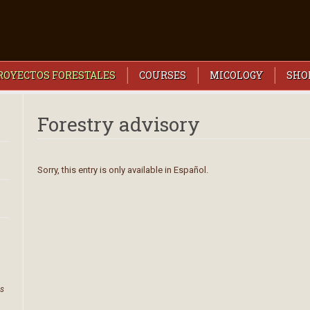
PROYECTOS FORESTALES
COURSES
MICOLOGY
SHO
Forestry advisory
Sorry, this entry is only available in
Español
.
es