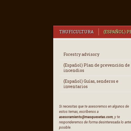
TRUFICULTURA
(ESPAÑOL) 
Forestry advisory
(Español) Plan de prevención de
incendios
(Español) Guías, senderos e
inventarios
Si necesitas que te asesoremos en algunos de
estos temas, escríbenos a
asesoramiento@masquesetas.com
, y te
responderemos de forma desinteresada lo ant
posible.