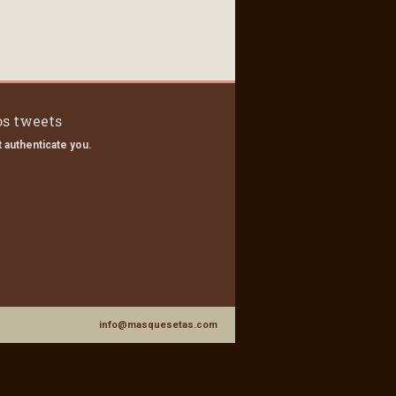
s tweets
 authenticate you.
info@masquesetas.com