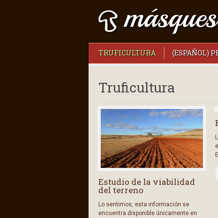
TRUFICULTURA
(ESPAÑOL) 
Truficultura
L
e
Estudio de la viabilidad
del terreno
Lo sentimos, esta información se
encuentra disponible únicamente en